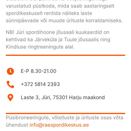
varustatud püstkoda, mida saab aastaringselt
spordikeskuselt rentida näiteks laste
sünnipäevade või muude ürituste korraldamiseks
.
NB! Jüri spordihoone jõusaali kuukaardid on
kehtivad ka Järveküla ja Tuule jõusaalis ning
Kindluse ringtreeningute alal.
E-P 8.30-21.00
+372 5814 2393
Laste 3, Jüri, 75301 Harju maakond
Püsibroneeringute, võistluste ja ürituste osas võta
ühendust
info@raespordikeskus.ee