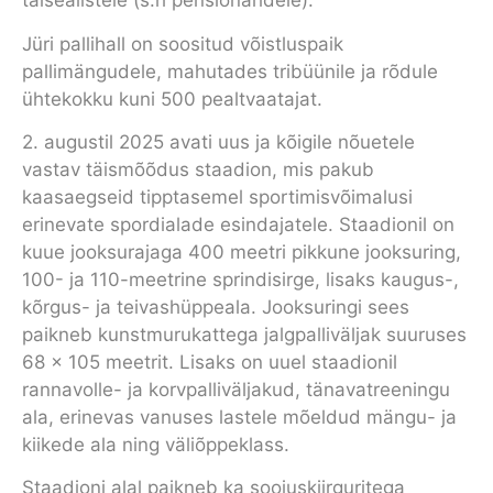
täisealistele (s.h pensionäridele).
Jüri pallihall on soositud võistluspaik
pallimängudele, mahutades tribüünile ja rõdule
ühtekokku kuni 500 pealtvaatajat.
2. augustil 2025 avati uus ja kõigile nõuetele
vastav täismõõdus staadion, mis pakub
kaasaegseid tipptasemel sportimisvõimalusi
erinevate spordialade esindajatele. Staadionil on
kuue jooksurajaga 400 meetri pikkune jooksuring,
100- ja 110-meetrine sprindisirge, lisaks kaugus-,
kõrgus- ja teivashüppeala. Jooksuringi sees
paikneb kunstmurukattega jalgpalliväljak suuruses
68 x 105 meetrit. Lisaks on uuel staadionil
rannavolle- ja korvpalliväljakud, tänavatreeningu
ala, erinevas vanuses lastele mõeldud mängu- ja
kiikede ala ning väliõppeklass.
Staadioni alal paikneb ka soojuskiirguritega